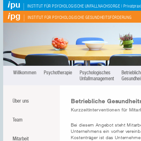
i
pu
|
INSTITUT FÜR PSYCHOLOGISCHE UNFALLNACHSORGE | Privatpraxis
i
pg
|
INSTITUT FÜR PSYCHOLOGISCHE GESUNDHEITSFÖRDERUNG
Willkommen
Psychotherapie
Psychologisches
Betrieblic
Unfallmanagement
Gesundhei
Betriebliche Gesundheit
Über uns
Kurzzeitinterventionen für Mitar
Team
Bei diesem Angebot steht Mitarbe
Unternehmens ein vorher vereinb
Kostenträger ist das Unternehmen
Mitarbeit